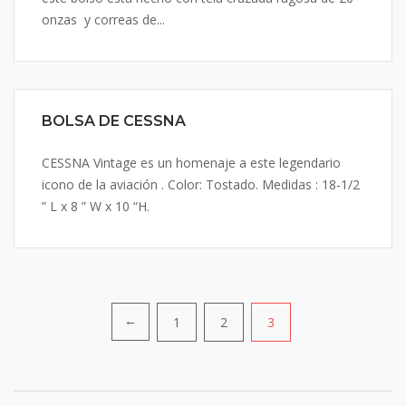
onzas y correas de...
BOLSA DE CESSNA
CESSNA Vintage es un homenaje a este legendario
icono de la aviación . Color: Tostado. Medidas : 18-1/2
” L x 8 ” W x 10 “H.
Posts
1
2
3
←
navigation