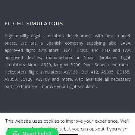
FLIGHT SIMULATORS
High quality flight simulators development with best market
prices. We are a Spanish company supplying also EASA
approved flight simulators FNPT II-MCC and FTD and FAA
approved devices, manufactured in Spain. Airplanes flight
simulators: Airbus A320, King Air B200, Piper Seneca and more.
Helicopters flight simulators: AW139, Bell 412, AS365, EC155,
AS350, EC120, AW109 and more. Also available all necessary
parts to build and improve your flight simulator.
This website uses cookies to improve your experience. We'll
assume you're ok with this, but you can opt-out if you wish.
2026 © Navirnet Spain | All rights reserved |
Política de calidad
|
Need help?