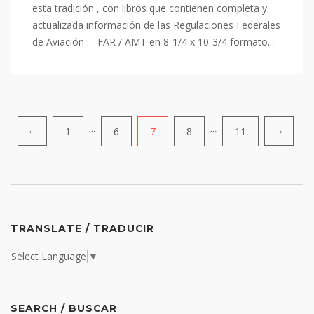
esta tradición , con libros que contienen completa y
actualizada información de las Regulaciones Federales
de Aviación . FAR / AMT en 8-1/4 x 10-3/4 formato...
Posts
1
…
6
7
8
…
11
←
→
navigation
TRANSLATE / TRADUCIR
Select Language
▼
SEARCH / BUSCAR