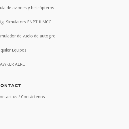
uía de aviones y helicópteros
ligt Simulators FNPT II MCC
imulador de vuelo de autogiro
lquiler Equipos
AWKER AERO
CONTACT
ontact us / Contáctenos