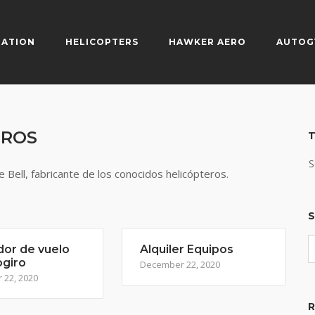
IATION
HELICOPTERS
HAWKER AERO
AUTOG
EROS
T
S
 Bell, fabricante de los conocidos helicópteros.
S
dor de vuelo
Alquiler Equipos
ogiro
December 22, 2020
22, 2020
R