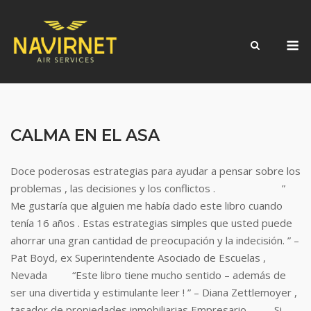
Skip
to
M
content
CALMA EN EL ASA
Doce poderosas estrategias para ayudar a pensar sobre los
problemas , las decisiones y los conflictos . ”
Me gustaría que alguien me había dado este libro cuando
tenía 16 años . Estas estrategias simples que usted puede
ahorrar una gran cantidad de preocupación y la indecisión. ” –
Pat Boyd, ex Superintendente Asociado de Escuelas ,
Nevada “Este libro tiene mucho sentido – además de
ser una divertida y estimulante leer ! ” – Diana Zettlemoyer ,
tasador de propiedades inmobiliarias Empresario Si